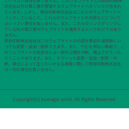
ていっさい責任を負いません。 このウェブサイトには熊谷印刷株
式会社以外の第三者が管理するウェブサイトへのリンクが含まれ
ています。しかし、熊谷印刷株式会社はこれらのウェブサイトへ
リンクしていること、これらのウェブサイトの内容などについて
はいっさい責任を負いません。また、これらのリンクがリンクし
ている先の第三者のウェブサイトを推奨するというわけではあり
ません。
熊谷印刷株式会社はこのウェブサイトの内容を事前の通知無くい
つでも変更・追加・削除できます。また、やむを得ない事由で、こ
のウェブサイトの全部または一部の公開を中断、廃止させていた
だくことがあります。また、そういった変更・追加・削除・中
断、廃止によって生じたいかなる損害に関して熊谷印刷株式会社
は一切の責任を負いません。
Copyright(c) kumagai-print. All Rights Reserved.