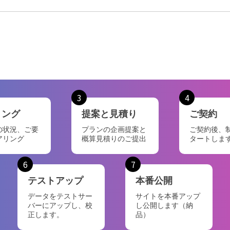
3
4
リング
提案と見積り
ご契約
の状況、ご要
プランの企画提案と
ご契約後、
アリング
概算見積りのご提出
タートしま
6
7
テストアップ
本番公開
データをテストサー
サイトを本番アップ
バーにアップし、校
し公開します（納
正します。
品）