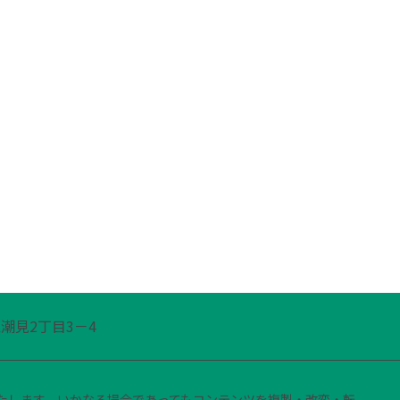
区潮見2丁目3－4
たします。いかなる場合であってもコンテンツを複製・改変・転