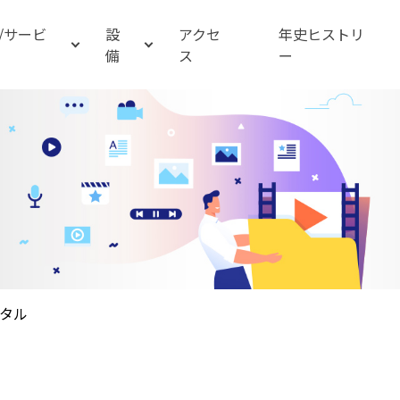
/サービ
設
アクセ
年史ヒストリ
備
ス
ー
タル